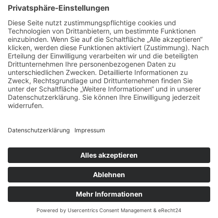
Deutscher Navigationsflug
Deutscher Aeroclub
Team NAVGEEKS
Textilwerk Konstanz ®
eine Marke der Werbewerkstatt Agentur & Handwerk Nöh GbR
Rheingutstraße 7
78462 Konstanz
+49 (0)7531 67765
Diese E-Mail-Adresse ist vor Spambots geschützt! Zur Anzeige
muss JavaScript eingeschaltet sein.
Impressum
Datenschutz
©Textilwerk by Werbewerkstatt Agentur & Handwerk.