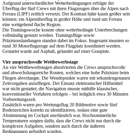
Aufgrund unterschiedlicher Wetterbedingungen erfolgte der
Überflug der fünf Crews mit ihren Flugzeugen über die Alpen nach
Ferrara (LIPF) zeitlich versetzt. Der Kontrast hätte kaum größer sein
können: ein Alpenüberflug in großer Höhe und rund um Ferrara
eine weitgehend flache Region.
Die Trainingswoche konnte ohne wetterbedingte Unterbrechungen
vollständig genutzt werden. Trainingsflüge sowie
Präzisionslandungen standen dabei im Fokus. Insgesamt mussten so
rund 30 Motorflugzeuge auf dem Flugplatz koordiniert werden.
Gestartet wurde auf Asphalt, gelandet auf einer Graspiste.
Vier anspruchsvolle Wettbewerbstage
An vier Wettbewerbstagen absolvierten die Crews anspruchsvolle
und abwechslungsreiche Routen, welches eine hohe Präzision beim
Fliegen abverlangte. Die Wendepunkte waren mit sekundengenauen
Zeitvorgaben anzufliegen. Der Einsatz elektronischer Hilfsmittel
war nicht gestattet; die Navigation musste mithilfe klassischer,
konventioneller Verfahren erfolgen – bei lediglich etwa 30 Minuten
Vorbereitungszeit.
Zusätzlich waren pro Wertungsflug 20 Bildmotive sowie fünf
Bodenzeichen korrekt zu identifizieren, sodass eine gute
Abstimmung im Cockpit unerlässlich war. Hochsommerliche
Temperaturen sorgten dafür, dass die Crews nicht nur durch die
komplexen Aufgaben, sondern auch durch die äußeren
Bedingungen gefordert wurden.