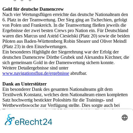
Gold für deutsche Damencrew
Nach vier Wertungsflügen erreichte das deutsche Nationalteam den
6. Platz in der Teamwertung. Der Sieg ging an Tschechien, gefolgt
von Polen und Frankreich. In die Teamwertung fließen jeweils die
Ergebnisse der zwei besten Crews pro Nation ein. Für Deutschland
waren dies Marcus und Astrid Ciesielski (Platz 20) sowie die beiden
Piloten aus Baden-Württemberg Robin Shearer und Oliver Meindl
(Platz 23) in den Einzelwertungen.
Ein besonderes Highlight der Siegerehrung war der Erfolg der
deutschen Damencrew Dörthe Grubek und Alexandra Kirchner, die
sich gemeinsam Gold in der Damenwertung sichern konnte.
Weitere Detailergebnisse sind unter
www.navigationsflug.de/ergebnisse
abrufbar.
Dank an Unterstützer
Ein besonderer Dank des gesamten Nationalteams gilt dem
Textilwerk Konstanz, welches dem Nationalteam einen kompletten
Satz hochwertig bestickter Poloshirts für die Trainings- und
Wettbewerbswoche zur Verfügung stellte. Dies sorgte auch bei
Temperaturen jenseits der 40 °C für einen kühlen Kopf und
zusätzlichen Komfort im Cockpit.
weitere infos