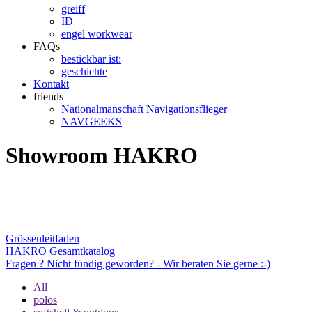
greiff
ID
engel workwear
FAQs
bestickbar ist:
geschichte
Kontakt
friends
Nationalmanschaft Navigationsflieger
NAVGEEKS
Showroom HAKRO
Grössenleitfaden
HAKRO Gesamtkatalog
Fragen ? Nicht fündig geworden? - Wir beraten Sie gerne :-)
All
polos