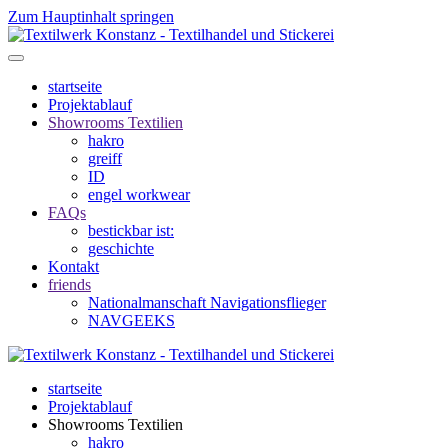
Zum Hauptinhalt springen
startseite
Projektablauf
Showrooms Textilien
hakro
greiff
ID
engel workwear
FAQs
bestickbar ist:
geschichte
Kontakt
friends
Nationalmanschaft Navigationsflieger
NAVGEEKS
startseite
Projektablauf
Showrooms Textilien
hakro